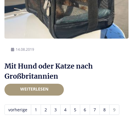
14.08.2019
Mit Hund oder Katze nach
Großbritannien
WEITERLESEN
vorherige
1
2
3
4
5
6
7
8
9