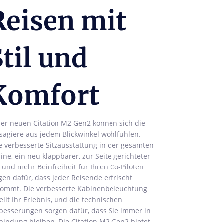
Reisen mit
Stil und
Komfort
der neuen Citation M2 Gen2 können sich die
sagiere aus jedem Blickwinkel wohlfühlen.
e verbesserte Sitzausstattung in der gesamten
ine, ein neu klappbarer, zur Seite gerichteter
z und mehr Beinfreiheit für Ihren Co-Piloten
gen dafür, dass jeder Reisende erfrischt
ommt. Die verbesserte Kabinenbeleuchtung
ellt Ihr Erlebnis, und die technischen
besserungen sorgen dafür, dass Sie immer in
bindung bleiben. Die Citation M2 Gen2 bietet