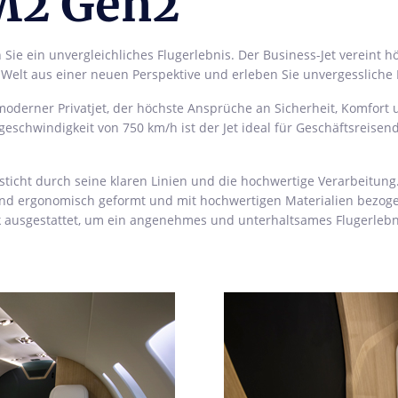
 M2 Gen2
Sie ein unvergleichliches Flugerlebnis. Der Business-Jet vereint h
e Welt aus einer neuen Perspektive und erleben Sie unvergessliche
oderner Privatjet, der höchste Ansprüche an Sicherheit, Komfort un
eschwindigkeit von 750 km/h ist der Jet ideal für Geschäftsreisen
sticht durch seine klaren Linien und die hochwertige Verarbeitung. D
 sind ergonomisch geformt und mit hochwertigen Materialien bezo
 ausgestattet, um ein angenehmes und unterhaltsames Flugerlebn