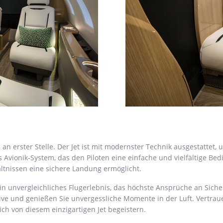
 an erster Stelle. Der Jet ist mit modernster Technik ausgestattet,
 Avionik-System, das den Piloten eine einfache und vielfältige Be
ltnissen eine sichere Landung ermöglicht.
in unvergleichliches Flugerlebnis, das höchste Ansprüche an Sicherh
tive und genießen Sie unvergessliche Momente in der Luft. Vertra
h von diesem einzigartigen Jet begeistern.