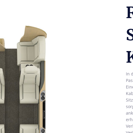
In 
Pas
Ein
Kab
Sit
sor
ank
erh
Ver
Ver