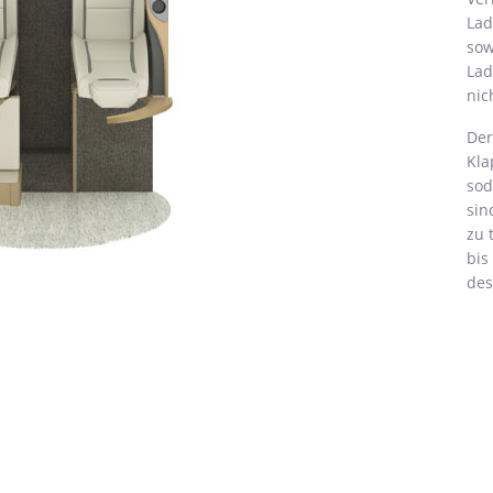
Lad
sow
Lad
nic
Der
Kla
sod
sin
zu 
bis
des