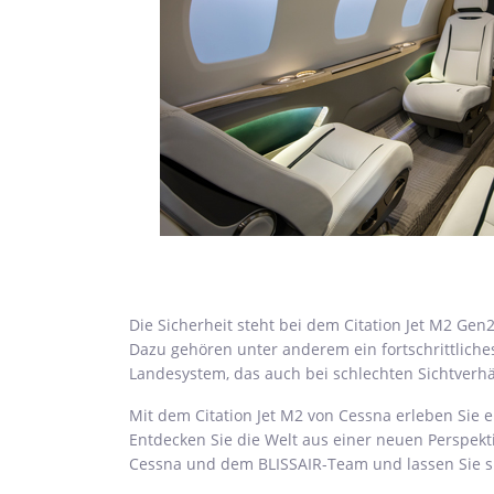
Die Sicherheit steht bei dem Citation Jet M2 Gen2
Dazu gehören unter anderem ein fortschrittliches
Landesystem, das auch bei schlechten Sichtverhä
Mit dem Citation Jet M2 von Cessna erleben Sie e
Entdecken Sie die Welt aus einer neuen Perspek
Cessna und dem BLISSAIR-Team und lassen Sie sic