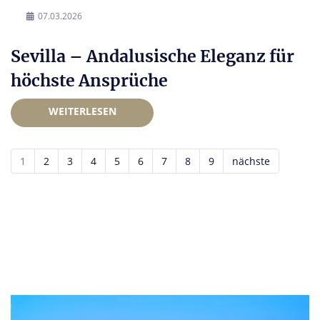
07.03.2026
Sevilla – Andalusische Eleganz für
höchste Ansprüche
WEITERLESEN
1
2
3
4
5
6
7
8
9
nächste